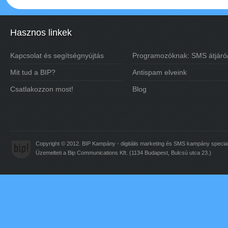
Hasznos linkek
Kapcsolat és segítségnyújtás
Programozóknak: SMS átjáró
Mit tud a BIP?
Antispam elveink
Csatlakozzon most!
Blog
Copyright © 2012. BIP Kampány - digitális marketing és
SMS
kampány special
Üzemelteti a Bip Communications Kft. (1134 Budapest, Bulcsú utca 23.)