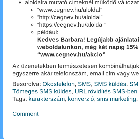
aloldalra mutató címeknél működő változat
“www.cegnev.hu/aloldal”
“http://cegnev.hu/aloldal”
“https://cegnev.hu/aloldal”
például:
Kedves Barbara! Legújabb ajánlatai
weboldalunkon, még két napig 15
“www.cegnev.hu/akcio”
Az üzenetekben természetesen kombinálhatjuk 
egyszerre akár telefonszám, email cím vagy we
Besorolva:
Okostelefon
,
SMS
,
SMS küldés
,
SMS
Tömeges SMS küldés
,
URL rövidítés SMS-ben
Tags:
karakterszám
,
konverzió
,
sms marketing
Comment