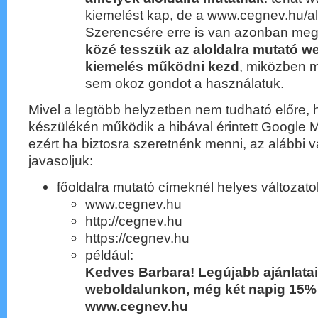
kiemelést kap, de a www.cegnev.hu/al
Szerencsére erre is van azonban me
közé tesszük az aloldalra mutató w
kiemelés működni kezd
, miközben 
sem okoz gondot a használatuk.
Mivel a legtöbb helyzetben nem tudható előre,
készülékén működik a hibával érintett Google 
ezért ha biztosra szeretnénk menni, az alábbi v
javasoljuk:
főoldalra mutató címeknél helyes változato
www.cegnev.hu
http://cegnev.hu
https://cegnev.hu
például:
Kedves Barbara! Legújabb ajánlatai
weboldalunkon, még két napig 15
www.cegnev.hu