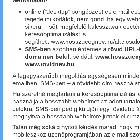
weboldalán
!
online (“desktop” böngészés) és e-mail es
terjedelmi korlátok, nem gond, ha egy we
sikerül – sőt, megfelelő kulcsszavak eset
keresőoptimalizálást is
segítheti: www.hosszucegnev.hu/akciosalo
SMS-ben
azonban érdemes a
rövid URL-
domainen belül
, például:
www.hosszuceg
www.rovidnev.hu
A legegyszerűbb megoldás egységesen minden
emailben, SMS-ben – a rövidebb cím használat
Ha szeretné megtartani a keresőoptimalizálási e
használja a hosszabb webcímet az adott tartal
célokra, SMS-ben pedig küldjön egy rövidebb áti
megnyitva a hosszabb webcímre jutnak el címzet
Talán még sokáig nyitott kérdés marad, hogy m
mobileszköz üzenőprogramjában az e-mail szof