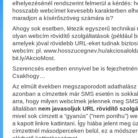
elhelyezésénél rendszerint felmerül a kérdés: 
hosszabb webcímet kevesebb karakterben elhel
maradjon a kísérőszöveg számára is?
Ahogy sok esetben, létezik egyszerű technika
olyan webcím rövidítő szolgáltatások (például bit
amelyek jóval rövidebb URL-eket tudnak biztosí
webcím: pl. www.hosszucegnev.hu/akciosaloldal
bit.ly/AkcioMost.
Szerencsés esetben ennyivel be is fejezhetné
Csakhogy…
Az elmúlt években megszaporodott adathalász 
azonban a címzettek már SMS esetén is sokkal
arra, hogy milyen webcímek jelennek meg SMS
általában
nem javasoljuk URL rövidítő szolgá
mivel sok címzett a “gyanús” (“nem ponthu”) w
a kapott linkre kattintani. Így hiába jelent meg
címzettnél másodperceken belül, ez a módszer 