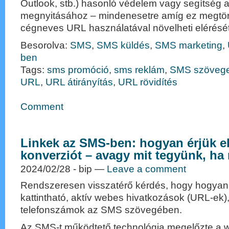
Outlook, stb.) hasonló védelem vagy segítség a
megnyitásához – mindenesetre amíg ez megtört
cégneves URL használatával növelheti elérését
Besorolva:
SMS
,
SMS küldés
,
SMS marketing
,
ben
Tags:
sms promóció
,
sms reklám
,
SMS szöveg
URL
,
URL átirányítás
,
URL rövidítés
Comment
Linkek az SMS-ben: hogyan érjük e
konverziót – avagy mit tegyünk, ha
2024/02/28
- bip —
Leave a comment
Rendszeresen visszatérő kérdés, hogy hogyan
kattintható, aktív webes hivatkozások (URL-ek)
telefonszámok az SMS szövegében.
Az SMS-t működtető technológia megelőzte a 