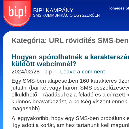
Tömeges S
BIP! KAMPÁNY
SMS KOMMUNIKÁCIÓ EGYSZERŰEN
Tömeges SMS
küldés
Kategória:
URL rövidítés SMS-ben
egyszerűen! BIP
Kampány - SMS
marketing, direkt
Hogyan spórolhatnék a karakters
marketing és
kommunikáció
küldött webcímnél?
2024/02/28
- bip —
Leave a comment
Egy SMS-ben alapesetben 160 karakteres üzen
juttatni (bár két vagy három SMS összefűzéséve
elküldhető – ráadásul ez a feladó és a címzett 
különös beavatkozást, a költség viszont ennek
magasabb).
A leggyakoribb, hogy egy SMS-ben próbálunk el
így adott a korlát, amihez tartanunk kell magu