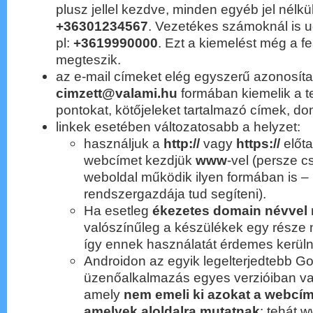
plusz jellel kezdve, minden egyéb jel nélkül
+36301234567
. Vezetékes számoknál is 
pl:
+3619990000
. Ezt a kiemelést még a f
megteszik.
az e-mail címeket elég egyszerű azonosíta
cimzett@valami.hu
formában kiemelik a t
pontokat, kötőjeleket tartalmazó címek, do
linkek esetében változatosabb a helyzet:
használjuk a
http://
vagy
https://
előt
webcímet kezdjük
www
-vel (persze c
weboldal működik ilyen formában is 
rendszergazdája tud segíteni).
Ha esetleg
ékezetes domain névvel
valószínűleg a készülékek egy része n
így ennek használatát érdemes kerüln
Androidon az egyik legelterjedtebb 
üzenőalkalmazás egyes verzióiban va
amely
nem emeli ki azokat a webcí
amelyek aloldalra mutatnak
: tehát 