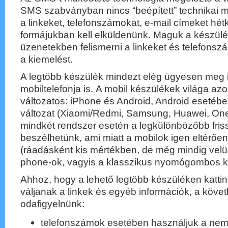
SMS szabványban nincs “beépített” technikai 
a linkeket, telefonszámokat, e-mail címeket hé
formájukban kell elküldenünk. Maguk a készülé
üzenetekben felismerni a linkeket és telefonszá
a kiemelést.
A legtöbb készülék mindezt elég ügyesen meg i
mobiltelefonja is. A mobil készülékek világa a
változatos: iPhone és Android, Android esetéb
változat (Xiaomi/Redmi, Samsung, Huawei, OneP
mindkét rendszer esetén a legkülönbözőbb friss
beszélhetünk, ami miatt a mobilok igen eltérőe
(ráadásként kis mértékben, de még mindig velü
phone-ok, vagyis a klasszikus nyomógombos ké
Ahhoz, hogy a lehető legtöbb készüléken kattin
váljanak a linkek és egyéb információk, a követ
odafigyelnünk:
telefonszámok esetében használjuk a nem