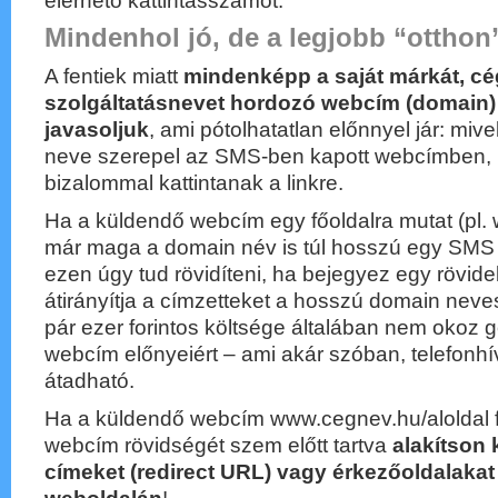
elérhető kattintásszámot.
Mindenhol jó, de a legjobb “otthon
A fentiek miatt
mindenképp a saját márkát, cé
szolgáltatásnevet hordozó webcím (domain)
javasoljuk
, ami pótolhatatlan előnnyel jár: miv
neve szerepel az SMS-ben kapott webcímben, í
bizalommal kattintanak a linkre.
Ha a küldendő webcím egy főoldalra mutat (pl.
már maga a domain név is túl hosszú egy SMS 
ezen úgy tud rövidíteni, ha bejegyez egy rövid
átirányítja a címzetteket a hosszú domain neve
pár ezer forintos költsége általában nem okoz 
webcím előnyeiért – ami akár szóban, telefon
átadható.
Ha a küldendő webcím www.cegnev.hu/aloldal f
webcím rövidségét szem előtt tartva
alakítson k
címeket (redirect URL) vagy érkezőoldalakat