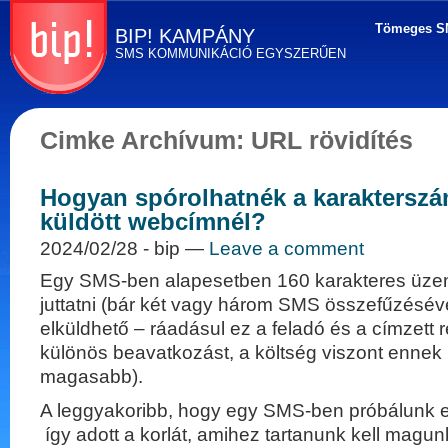
Tömeges S
BIP! KAMPÁNY
SMS KOMMUNIKÁCIÓ EGYSZERŰEN
Tömeges SMS
küldés
Cimke Archívum:
URL rövidítés
egyszerűen! BIP
Kampány - SMS
marketing, direkt
Hogyan spórolhatnék a karakters
marketing és
kommunikáció
küldött webcímnél?
2024/02/28
- bip —
Leave a comment
Egy SMS-ben alapesetben 160 karakteres üzen
juttatni (bár két vagy három SMS összefűzéséve
elküldhető – ráadásul ez a feladó és a címzett 
különös beavatkozást, a költség viszont ennek
magasabb).
A leggyakoribb, hogy egy SMS-ben próbálunk el
így adott a korlát, amihez tartanunk kell magu