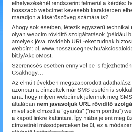
elhelyezésénél rendszerint felmerül a kérdés: 
hosszabb webcímet kevesebb karakterben elhel
maradjon a kísérőszöveg számára is?
Ahogy sok esetben, létezik egyszerű technika
olyan webcím rövidítő szolgáltatások (például bit
amelyek jóval rövidebb URL-eket tudnak biztosí
webcím: pl. www.hosszucegnev.hu/akciosaloldal
bit.ly/AkcioMost.
Szerencsés esetben ennyivel be is fejezhetné
Csakhogy…
Az elmúlt években megszaporodott adathalász 
azonban a címzettek már SMS esetén is sokkal
arra, hogy milyen webcímek jelennek meg SMS
általában
nem javasoljuk URL rövidítő szolgá
mivel sok címzett a “gyanús” (“nem ponthu”) w
a kapott linkre kattintani. Így hiába jelent meg
címzettnél másodperceken belül, ez a módszer 