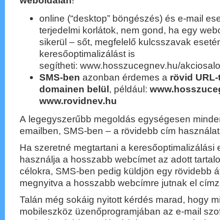
weboldalán
!
online (“desktop” böngészés) és e-mail es
terjedelmi korlátok, nem gond, ha egy we
sikerül – sőt, megfelelő kulcsszavak eset
keresőoptimalizálást is
segítheti: www.hosszucegnev.hu/akciosalo
SMS-ben
azonban érdemes a
rövid URL-
domainen belül
, például:
www.hosszuceg
www.rovidnev.hu
A legegyszerűbb megoldás egységesen minden
emailben, SMS-ben – a rövidebb cím használat
Ha szeretné megtartani a keresőoptimalizálási e
használja a hosszabb webcímet az adott tartal
célokra, SMS-ben pedig küldjön egy rövidebb áti
megnyitva a hosszabb webcímre jutnak el címzet
Talán még sokáig nyitott kérdés marad, hogy m
mobileszköz üzenőprogramjában az e-mail szof