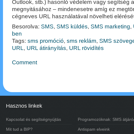
Outlook, stb.) hasonló védelem vagy segítség a
megnyitásához – mindenesetre amíg ez megtört
cégneves URL használatával növelheti elérését
Besorolva:
SMS
,
SMS küldés
,
SMS marketing
,
ben
Tags:
sms promóció
,
sms reklám
,
SMS szöveg
URL
,
URL átirányítás
,
URL rövidítés
Comment
Hasznos linkek
Kapcsolat és segítségnyújtás
Programozóknak: SMS átjáró
Mit tud a BIP?
Antispam elveink