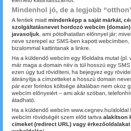
elérhető kattintásszámot.
Mindenhol jó, de a legjobb “otthon
A fentiek miatt
mindenképp a saját márkát, cé
szolgáltatásnevet hordozó webcím (domain)
javasoljuk
, ami pótolhatatlan előnnyel jár: miv
neve szerepel az SMS-ben kapott webcímben, í
bizalommal kattintanak a linkre.
Ha a küldendő webcím egy főoldalra mutat (pl.
már maga a domain név is túl hosszú egy SMS 
ezen úgy tud rövidíteni, ha bejegyez egy rövid
átirányítja a címzetteket a hosszú domain neve
pár ezer forintos költsége általában nem okoz 
webcím előnyeiért – ami akár szóban, telefon
átadható.
Ha a küldendő webcím www.cegnev.hu/aloldal f
webcím rövidségét szem előtt tartva
alakítson k
címeket (redirect URL) vagy érkezőoldalakat