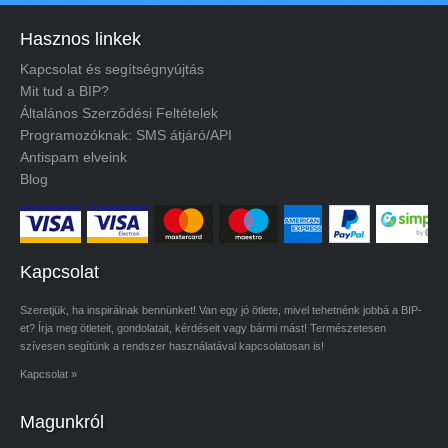
Hasznos linkek
Kapcsolat és segítségnyújtás
Mit tud a BIP?
Általános Szerződési Feltételek
Programozóknak: SMS átjáró/API
Antispam elveink
Blog
Kapcsolat
Szeretjük, ha inspirálnak bennünket! Van egy jó ötlete, mivel tehetnénk jobbá a BIP-
et? Írja meg ötleteit, gondolatait, kérdéseit vagy bármi mást! Természetesen
szívesen segítünk a rendszer használatával kapcsolatosan is!
Kapcsolat
»
Magunkról