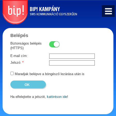
BIP! KAMPÁNY
SMS KOMMUNIKÁCIÓ EGYSZERŰEN
Tömeges SMS
küldés
Belépés
egyszerűen! BIP
Kampány - SMS
Biztonságos belépés
marketing, direkt
(HTTPS)
marketing és
kommunikáció
E-mail cím:
Jelszó:
*
Maradjak belépve a böngésző lezárása után is
Ha elfelejtette a jelszót,
kattintson ide
!