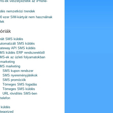
ms-ek veszélyeztetik az iPhone-
dés nemzetközi trendek
00 ezer SIM-kártyát nem használnak
lek
óriák
grált SMS küldés
utomatizált SMS küldés
ateway API SMS küldés
MS küldés ERP rendszerekből
MS-ek az üzleti folyamatokban
lmarketing
MS marketing
SMS kupon rendszer
SMS nyereményjátékok
SMS promóciók
Tömeges SMS fogadás
Tömeges SMS küldés
URL rövidítés SMS-ben
telefon
küldés
tegorized