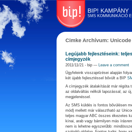
BIP! KAMPÁNY
SMS KOMMUNIKÁCIÓ 
Tömeges SMS
küldés
Cimke Archívum:
Unicode
egyszerűen! BIP
Kampány - SMS
marketing, direkt
Legújabb fejlesztéseink: telj
marketing és
címjegyzék
kommunikáció
2011/11/21
- bip —
Leave a comment
Ügyfeleink visszajelzései alapján foly
két újabb fejlesztéssel bővült a BIP
SM
A címjegyzék átalakítását már régóta 
az oldalváltás nélküli lapozással, az ú
megjelenéssel.
Az SMS küldés is fontos bővülésen me
mód) mellett már választható az Unic
teljes magyar ABC összes ékezetes kar
kínai, arab vagy bármilyen más írásrend
nem is lehetne egyszerűbb: mindössze 
szolgáló oldalon. Fontos tudni, hogy a