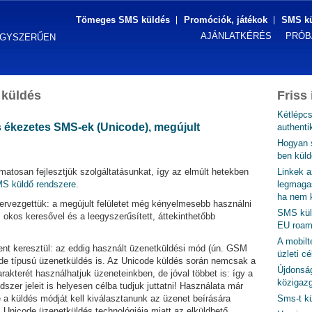
Tömeges SMS küldés
Promóciók, játékok
SMS kü
AJÁNLATKÉRÉS
PRÓBÁ
EGYSZERŰEN
 küldés
Friss 
Kétlépcs
es ékezetes SMS-ek (Unicode), megújult
authent
Hogyan 
ben küld
amatosan fejlesztjük szolgáltatásunkat, így az elmúlt hetekben
Linkek a
S küldő rendszere
.
legmagas
ha nem k
tervezgettük: a megújult felületet még kényelmesebb használni
SMS küld
j, okos keresővel és a leegyszerűsített, áttekinthetőbb
EU roami
A mobilt
nt keresztül: az eddig használt üzenetküldési mód (ún. GSM
üzleti cé
ode típusú üzenetküldés is. Az Unicode küldés során nemcsak a
Újdonsá
akterét használhatjuk üzeneteinkben, de jóval többet is: így a
közigazg
szer jeleit is helyesen célba tudjuk juttatni! Használata már
a küldés módját kell kiválasztanunk az üzenet beírására
Sms-t kü
z Unicode üzenetküldés technológiája miatt az elküldhető