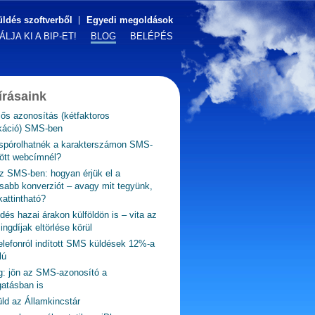
ldés szoftverből
Egyedi megoldások
LJA KI A BIP-ET!
BLOG
BELÉPÉS
írásaink
ős azonosítás (kétfaktoros
ikáció) SMS-ben
spórolhatnék a karakterszámon SMS-
ött webcímnél?
z SMS-ben: hogyan érjük el a
abb konverziót – avagy mit tegyünk,
attintható?
és hazai árakon külföldön is – vita az
ngdíjak eltörlése körül
elefonról indított SMS küldések 12%-a
lú
g: jön az SMS-azonosító a
atásban is
ld az Államkincstár