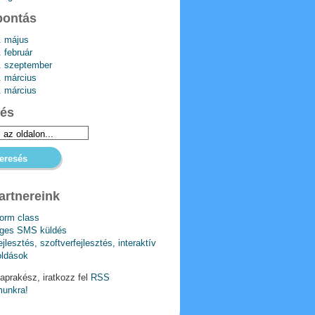
bontás
. május
 február
. szeptember
. március
. március
és
artnereink
form class
ges SMS küldés
jlesztés, szoftverfejlesztés, interaktív
ldások
aprakész, iratkozz fel
RSS
munkra!