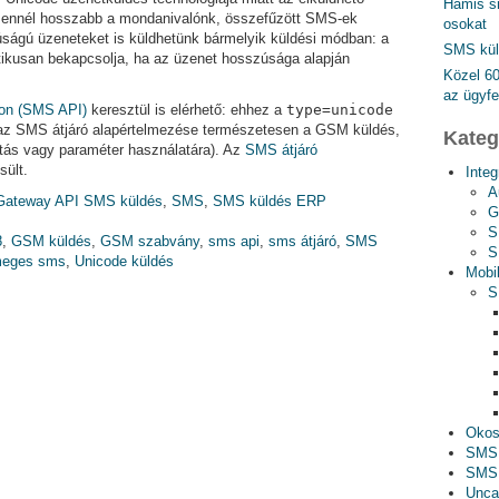
Hamis s
Ha ennél hosszabb a mondanivalónk, összefűzött SMS-ek
osokat
ságú üzeneteket is küldhetünk bármelyik küldési módban: a
SMS kül
ikusan bekapcsolja, ha az üzenet hosszúsága alapján
Közel 6
az ügyfe
on (SMS API)
keresztül is elérhető: ehhez a
type=unicode
(az SMS átjáró alapértelmezése természetesen a GSM küldés,
Kateg
tás vagy paraméter használatára). Az
SMS átjáró
sült.
Inte
A
Gateway API SMS küldés
,
SMS
,
SMS küldés ERP
G
S
8
,
GSM küldés
,
GSM szabvány
,
sms api
,
sms átjáró
,
SMS
S
meges sms
,
Unicode küldés
Mobi
S
Okos
SMS
SMS 
Unca