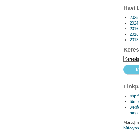
Havi 
2025
2024.
2016
2016
2013
Keres
Linkp
php 
töme
webfe
mego
Maradj n
hírfolya