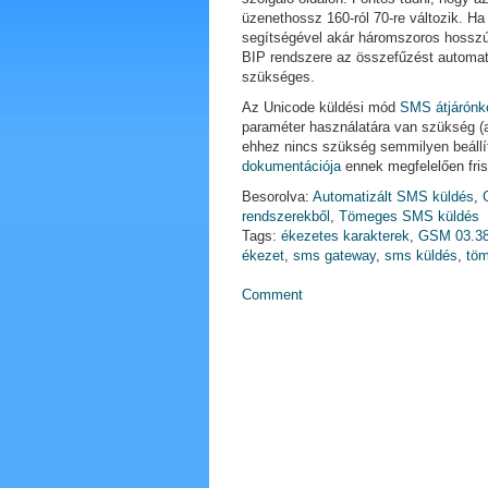
üzenethossz 160-ról 70-re változik. 
segítségével akár háromszoros hosszú
BIP rendszere az összefűzést automat
szükséges.
Az Unicode küldési mód
SMS átjárónk
paraméter használatára van szükség 
ehhez nincs szükség semmilyen beállí
dokumentációja
ennek megfelelően fris
Besorolva:
Automatizált SMS küldés
,
rendszerekből
,
Tömeges SMS küldés
Tags:
ékezetes karakterek
,
GSM 03.3
ékezet
,
sms gateway
,
sms küldés
,
tö
Comment