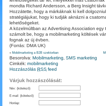
lehetőségeket tár fel, melyekkel más csatorná
mondta Richard Andersson, a Berg Insight távk
Hozzátette, hogy a márkáknak ki kell dolgozniu
stratégiájukat, hogy ki tudják aknázni a csatorn
lehetőségeket.
A közelmúltban az Advertising Association egy 
számolt be, hogy a mobilmarketing költések v
fognak az új évben.
(Forrás: DMA UK)
«
Mobilmarketing a B2B szektorban
M
Besorolva:
Mobilmarketing
,
SMS marketing
Cimkék:
mobilmarketing
Hozzászólás
RSS
feed
Várjuk hozzászólását:
Név: (kötelező)
E-mail: (kötelező)
Honlap: