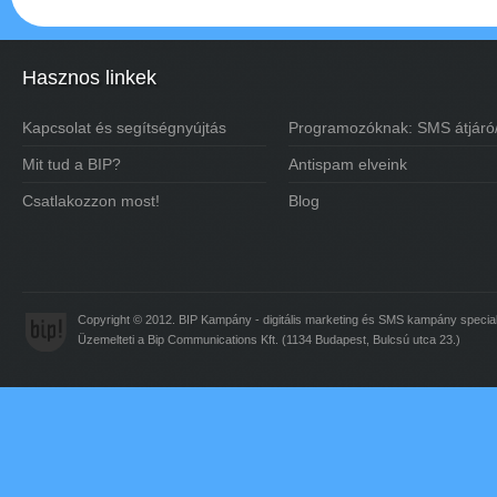
Hasznos linkek
Kapcsolat és segítségnyújtás
Programozóknak: SMS átjáró
Mit tud a BIP?
Antispam elveink
Csatlakozzon most!
Blog
Copyright © 2012. BIP Kampány - digitális marketing és
SMS
kampány special
Üzemelteti a Bip Communications Kft. (1134 Budapest, Bulcsú utca 23.)