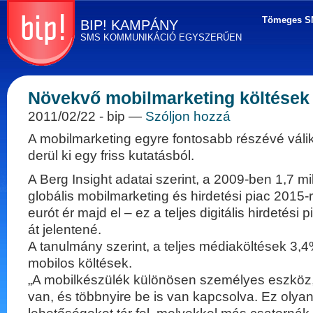
Tömeges S
BIP! KAMPÁNY
SMS KOMMUNIKÁCIÓ EGYSZERŰEN
Tömeges SMS
küldés
Növekvő mobilmarketing költések
egyszerűen! BIP
Kampány - SMS
2011/02/22
- bip —
Szóljon hozzá
marketing, direkt
marketing és
A mobilmarketing egyre fontosabb részévé váli
kommunikáció
derül ki egy friss kutatásból.
A Berg Insight adatai szerint, a 2009-ben 1,7 mi
globális mobilmarketing és hirdetési piac 2015-r
eurót ér majd el – ez a teljes digitális hirdetési
át jelentené.
A tanulmány szerint, a teljes médiaköltések 3,4%
mobilos költések.
„A mobilkészülék különösen személyes eszköz,
van, és többnyire be is van kapcsolva. Ez olya