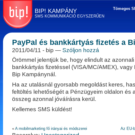
Tömeges S
BIP! KAMPÁNY
SMS KOMMUNIKÁCIÓ EGYSZERŰEN
Tömeges SMS
küldés
PayPal és bankkártyás fizetés a 
egyszerűen! BIP
Kampány - SMS
2011/04/11
- bip —
Szóljon hozzá
marketing, direkt
marketing és
Örömmel jelentjük be, hogy elindult az azonnali 
kommunikáció
bankkártyás fizetéssel (VISA/MC/AMEX), vagy 
Bip Kampánynál.
Ha az utalásnál gyorsabb megoldást keres, has
feltöltés lehetőségét a Pénzügyeim oldalon és a
összeg azonnal jóváírásra kerül.
Kellemes SMS küldést!
«
A mobilmarketing fő irányai és módszerei
Az EU-b