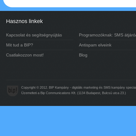
Hasznos linkek
Kapcsolat és segítségnyújtás
Programozóknak: SMS átjáró
Mit tud a BIP?
Antispam elveink
Csatlakozzon most!
Blog
Copyright © 2012. BIP Kampány - digitális marketing és
SMS
kampány special
Üzemelteti a Bip Communications Kft. (1134 Budapest, Bulcsú utca 23.)